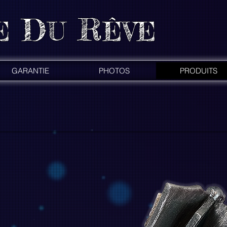
D
R
E
U
ÊVE
GARANTIE
PHOTOS
PRODUITS